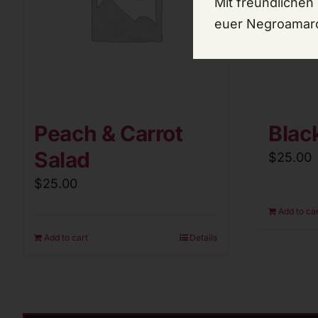
Mit freundlichen
euer Negroamar
Peach & Carrot
Blac
Salad
$
25.00
$
25.00
Add to ca
Add to cart
Details