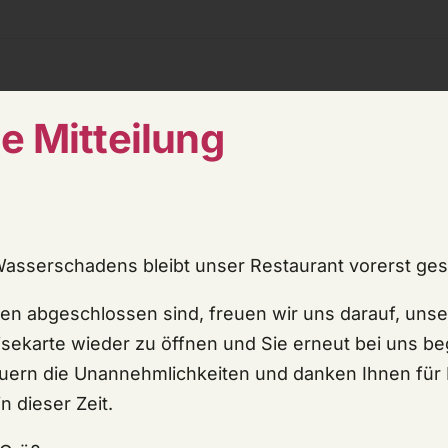
e Mitteilung
rodukt twittern
Produkt anpinne
Wasserschadens bleibt unser Restaurant vorerst ge
ten abgeschlossen sind, freuen wir uns darauf, unse
sekarte wieder zu öffnen und Sie erneut bei uns b
uern die Unannehmlichkeiten und danken Ihnen für 
n dieser Zeit.