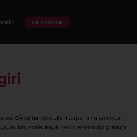
ontakt
06227 3929409
iri
onec. Condimentum ullamcorper sit elementum
tus, nullam scelerisque netus viverra dui pretium