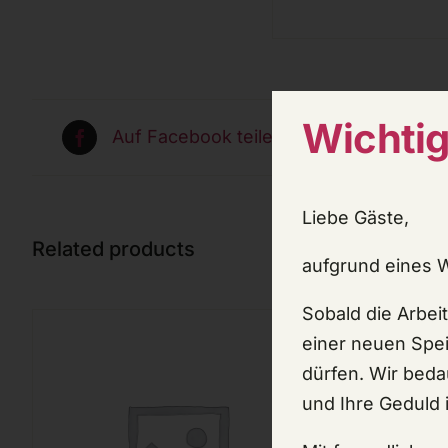
Wichtig
Auf Facebook teilen
P
Liebe Gäste,
Related products
aufgrund eines 
Sobald die Arbei
einer neuen Spei
dürfen.
Wir beda
und Ihre Geduld i