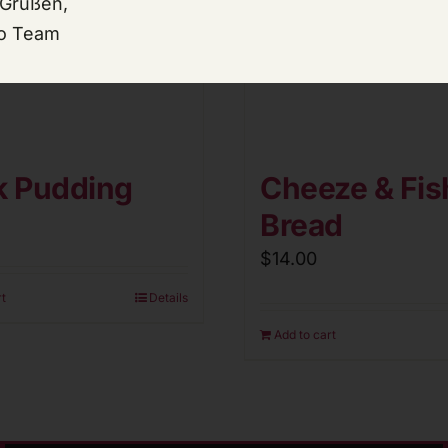
 Grüßen,
o Team
k Pudding
Cheeze & Fis
Bread
$
14.00
rt
Details
Add to cart