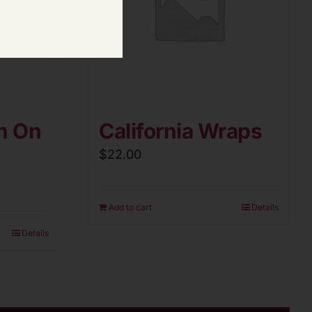
h On
California Wraps
$
22.00
Add to cart
Details
Details