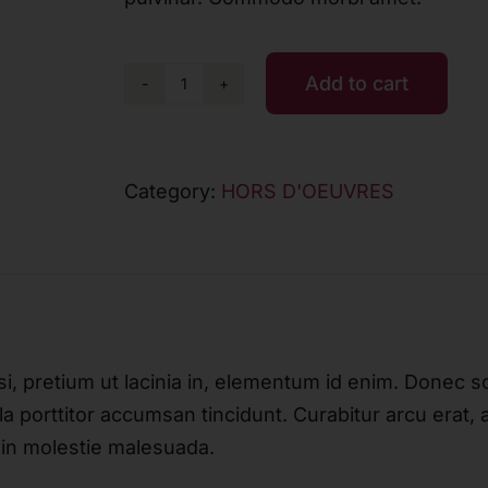
Add to cart
Ahi
Salmon
Nigiri
Category:
HORS D'OEUVRES
quantity
si, pretium ut lacinia in, elementum id enim. Donec s
lla porttitor accumsan tincidunt. Curabitur arcu erat,
din molestie malesuada.