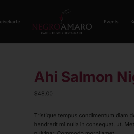
eisekarte
Events
K
Ahi Salmon Nig
$
48.00
Tristique tempus condimentum diam d
hendrerit mi nulla in consequat, ut. Me
pulvinar. Commodo morbi amet.