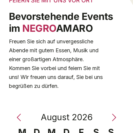
FEIERN SIE MIT UNS VOR ORT
Bevorstehende Events
im
NEGRO
AMARO
Freuen Sie sich auf unvergessliche
Abende mit gutem Essen, Musik und
einer großartigen Atmosphäre.
Kommen Sie vorbei und feiern Sie mit
uns! Wir freuen uns darauf, Sie bei uns
begrüßen zu dürfen.
August 2026
Kalender
M
D
M
D
F
S
S