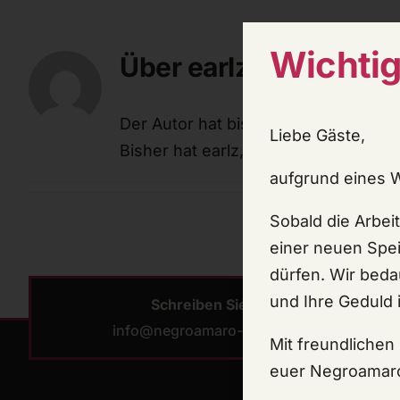
Wichtig
Über
earlz
Der Autor hat bisher keine Details 
Liebe Gäste,
Bisher hat earlz, 0 Blog Beiträge ge
aufgrund eines 
Sobald die Arbei
einer neuen Spei
dürfen.
Wir beda
und Ihre Geduld i
Schreiben Sie uns:
info@negroamaro-walldorf.de
Mit freundlichen
euer Negroamar