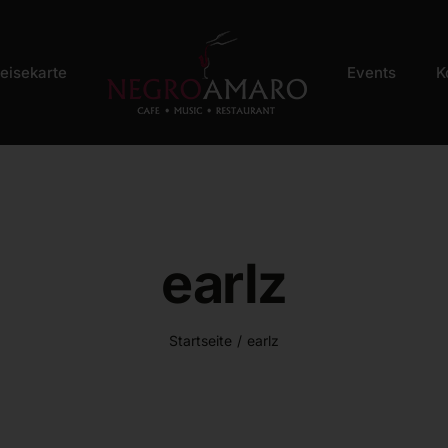
eisekarte
Events
K
earlz
Startseite
/
earlz