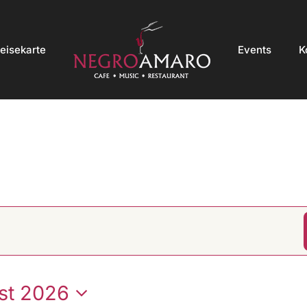
eisekarte
Events
K
st 2026