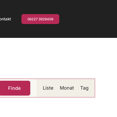
ontakt
06227 3929409
Veranstaltung
Liste
Monat
Tag
Finde
Ansichten-
Navigation