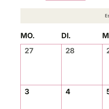
Ansichten,
nach
Datu
Navigation
wähle
Veranstaltungen
Schlüsselwort.
E
Kalender
MO.
DI.
M
von
0
0
27
28
Veranstaltungen
Veranstaltungen,
Veranstaltu
0
0
3
4
Veranstaltungen,
Veranstaltu