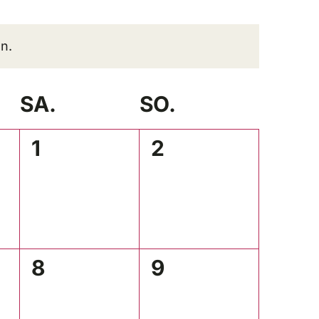
n.
SA.
SO.
0
0
1
2
ltungen,
Veranstaltungen,
Veranstaltungen
0
0
8
9
ltungen,
Veranstaltungen,
Veranstaltungen