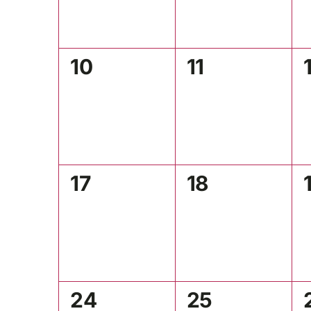
0
0
10
11
Veranstaltungen,
Veranstaltu
0
0
17
18
Veranstaltungen,
Veranstaltu
0
0
24
25