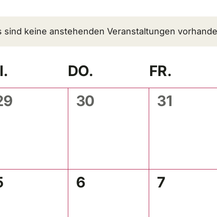
m
n.
s sind keine anstehenden Veranstaltungen vorhande
I.
DO.
FR.
0
0
0
29
30
31
ngen,
Veranstaltungen,
Veranstaltungen,
Veransta
0
0
0
5
6
7
ngen,
Veranstaltungen,
Veranstaltungen,
Veransta