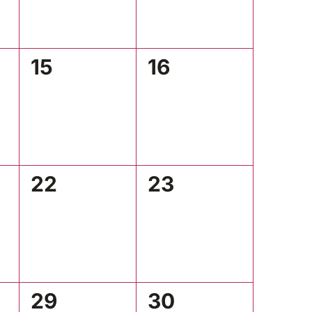
0
0
15
16
ltungen,
Veranstaltungen,
Veranstaltungen
0
0
22
23
ltungen,
Veranstaltungen,
Veranstaltungen
0
0
29
30