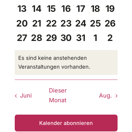
Veranstaltungen,
Veranstaltungen,
Veranstaltungen,
Veranstaltungen
Veranstaltun
Veransta
Veran
0
0
0
0
0
0
0
13
14
15
16
17
18
19
Veranstaltungen,
Veranstaltungen,
Veranstaltungen,
Veranstaltungen
Veranstaltun
Veranstal
Veran
0
0
0
0
0
0
0
20
21
22
23
24
25
26
Veranstaltungen,
Veranstaltungen,
Veranstaltungen,
Veranstaltungen
Veranstaltun
Veranstal
Verans
0
0
0
0
0
0
0
27
28
29
30
31
1
2
Veranstaltungen,
Veranstaltungen,
Veranstaltungen,
Veranstaltungen
Veranstaltun
Veransta
Veran
Es sind keine anstehenden
Veranstaltungen vorhanden.
Dieser
Juni
Aug.
Monat
Kalender abonnieren