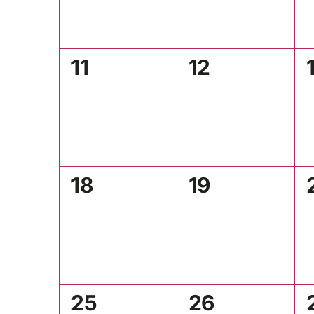
0
0
11
12
Veranstaltungen,
Veranstaltu
0
0
18
19
Veranstaltungen,
Veranstaltu
0
0
25
26