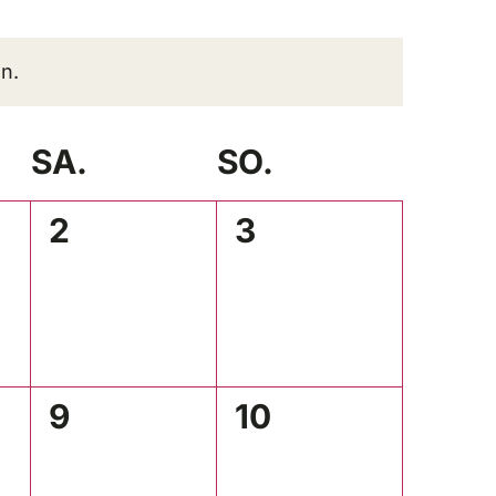
n.
SA.
SO.
0
0
2
3
ltungen,
Veranstaltungen,
Veranstaltungen
0
0
9
10
ltungen,
Veranstaltungen,
Veranstaltungen