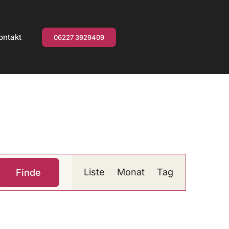
ontakt
06227 3929409
Veranstaltung
Liste
Monat
Tag
Finde
Ansichten-
Navigation