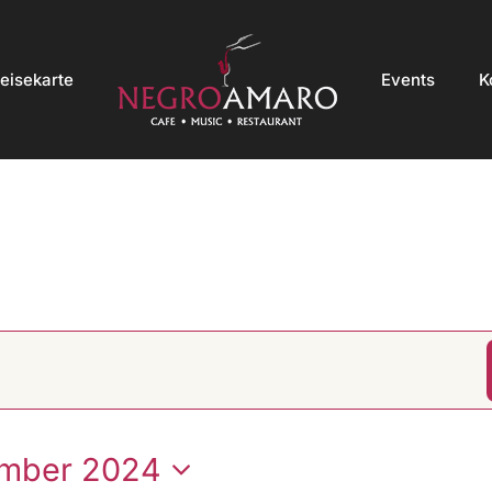
eisekarte
Events
K
mber 2024