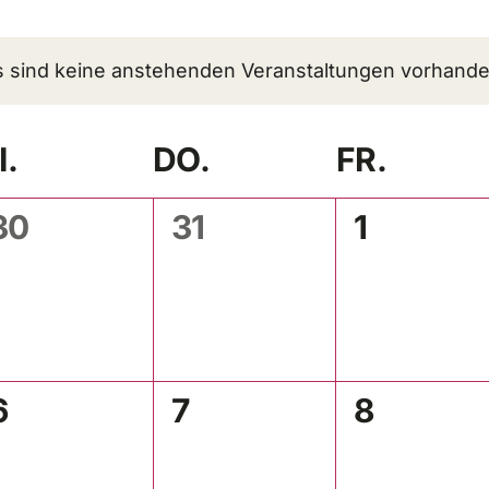
m
n.
s sind keine anstehenden Veranstaltungen vorhande
I.
DO.
FR.
0
0
0
30
31
1
ngen,
Veranstaltungen,
Veranstaltungen,
Veransta
0
0
0
6
7
8
ngen,
Veranstaltungen,
Veranstaltungen,
Veransta