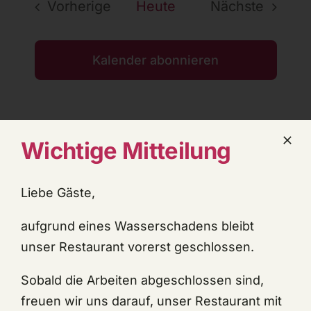
und
Vorherige
Heute
Nächste
Ansichten
Veranstaltungen
Veranstalt
Navigatio
Kalender abonnieren
Wichtige Mitteilung
Liebe Gäste,
aufgrund eines Wasserschadens bleibt
unser Restaurant vorerst geschlossen.
Sobald die Arbeiten abgeschlossen sind,
freuen wir uns darauf, unser Restaurant mit