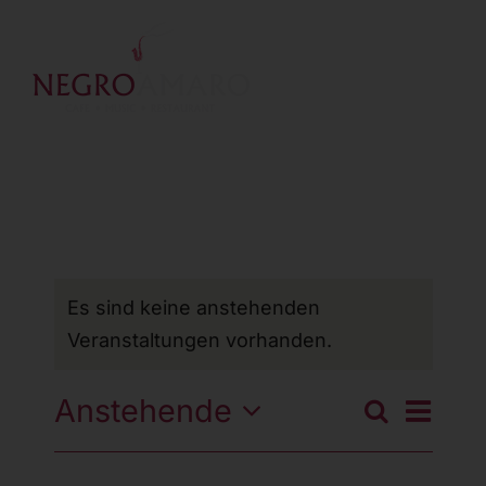
Zum
Inhalt
springen
Es sind keine anstehenden
Veranstaltungen vorhanden.
Veran
Anstehende
Veransta
Liste
Suche
Ansi
Datum
Suche
wählen.
Navig