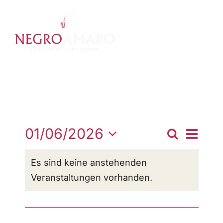
Zum
Inhalt
springen
Vera
01/06/2026
Veranst
Tag
Suche
Datum
Ansi
Suche
wählen.
Es sind keine anstehenden
Navi
und
Veranstaltungen vorhanden.
Ansichte
Navigati